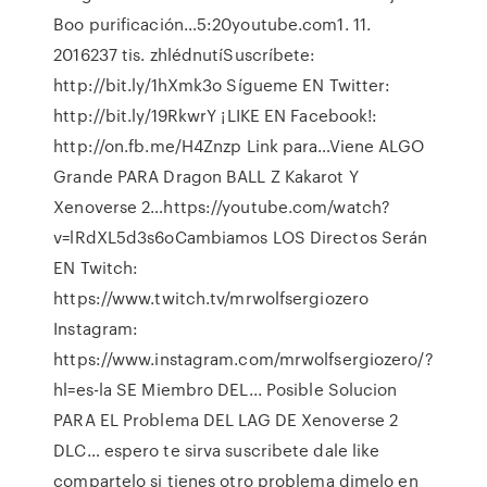
Boo purificación…5:20youtube.com1. 11.
2016237 tis. zhlédnutíSuscríbete:
http://bit.ly/1hXmk3o Sígueme EN Twitter:
http://bit.ly/19RkwrY ¡LIKE EN Facebook!:
http://on.fb.me/H4Znzp Link para…Viene ALGO
Grande PARA Dragon BALL Z Kakarot Y
Xenoverse 2…https://youtube.com/watch?
v=lRdXL5d3s6oCambiamos LOS Directos Serán
EN Twitch:
https://www.twitch.tv/mrwolfsergiozero
Instagram:
https://www.instagram.com/mrwolfsergiozero/?
hl=es-la SE Miembro DEL... Posible Solucion
PARA EL Problema DEL LAG DE Xenoverse 2
DLC… espero te sirva suscribete dale like
compartelo si tienes otro problema dimelo en