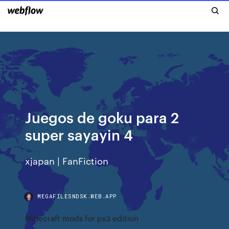
Juegos de goku para 2
super sayayin 4
xjapan | FanFiction
MEGAFILESNDSK.WEB.APP
Minecraft mods for ps3 edition