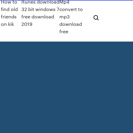
How to
Itunes download
Mp4
find old
32 bit windows 7
convert to
friends
free download
mp3
on kik
2019
download
free